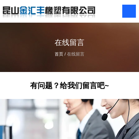
在线留言
首页
/
在线留言
有问题？给我们留言吧~