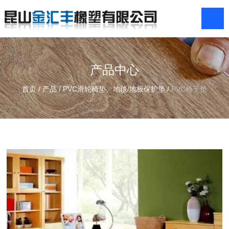
产品中心
首页
/
产品
/
PVC滑轮椅垫、地毯/地板保护垫
/
PVC椅子垫